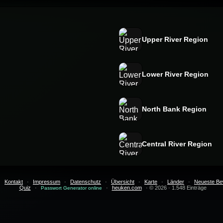
Upper River Region
Lower River Region
North Bank Region
Central River Region
·
Kontakt
·
Impressum
·
Datenschutz
·
Übersicht
·
Karte
·
Länder
·
Neueste Be
Quiz
·
·
heuken.com
· © 2026 · 1.548 Einträge
Passwort Generator online