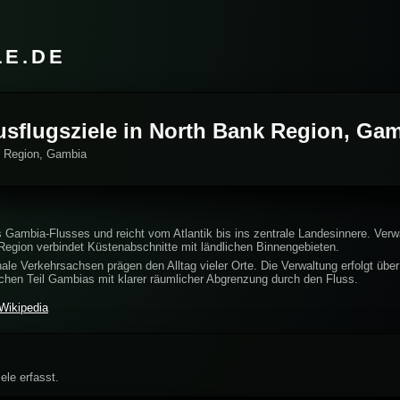
LE.DE
Ausflugsziele in North Bank Region, Ga
k Region, Gambia
s Gambia-Flusses und reicht vom Atlantik bis ins zentrale Landesinnere. Verwa
 Region verbindet Küstenabschnitte mit ländlichen Binnengebieten.
ale Verkehrsachsen prägen den Alltag vieler Orte. Die Verwaltung erfolgt über
lichen Teil Gambias mit klarer räumlicher Abgrenzung durch den Fluss.
Wikipedia
ele erfasst.