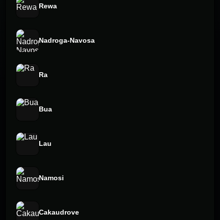
Rewa
Nadroga-Navosa
Ra
Bua
Lau
Namosi
Cakaudrove