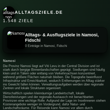
ALLTAGSZIELE.DE
1.548 ZIELE
Alltags- & Ausflugsziele in Namosi,
Fidschi
0 Einträge in Namosi, Fidschi
Namosi
Die Provinz Namosi liegt auf Viti Levu in der Central Division und ist
stark durch bergige Binnenlandschaften geprägt. Siedlungen sind häufig
klein und in Tälern oder entlang von Verkehrsachsen konzentriert,
während größere Flächen naturnah bleiben. Die Topografie beeinflusst
Infrastruktur und Erreichbarkeit, wodurch Entfernungen im Alltag stärker
ins Gewicht fallen können. Verwaltungsaufgaben werden über regionale
Zentren und lokale Strukturen organisiert.
Wirtschaftlich spielen kleinräumige Landwirtschaft, lokale
Dienstleistungen und der regionale Austausch mit benachbarten
Provinzen eine wichtige Rolle. Aufgrund der Lage im Inselinneren stehen
Küstenangebote weniger im Vordergrund, dafür Natur- und
Landschaftsräume. Für Reisende kann Namosi vor allem durch