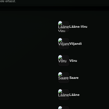
ele erfasst.
Lääne-Viru
Viljandi
Võru
Saare
Lääne