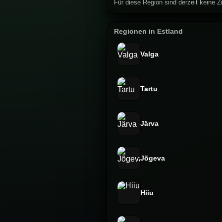
Für diese Region sind derzeit keine Zi
Regionen in Estland
Valga
Tartu
Järva
Jõgeva
Hiiu