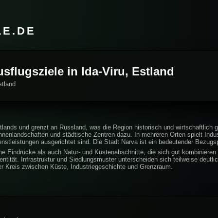
LE.DE
usflugsziele in Ida-Viru, Estland
stland
Estlands und grenzt an Russland, was die Region historisch und wirtschaftlic
nlandschaften und städtische Zentren dazu. In mehreren Orten spielt Industri
nstleistungen ausgerichtet sind. Die Stadt Narva ist ein bedeutender Bezugs
ne Eindrücke als auch Natur- und Küstenabschnitte, die sich gut kombinieren 
entität. Infrastruktur und Siedlungsmuster unterscheiden sich teilweise deutli
her Kreis zwischen Küste, Industriegeschichte und Grenzraum.