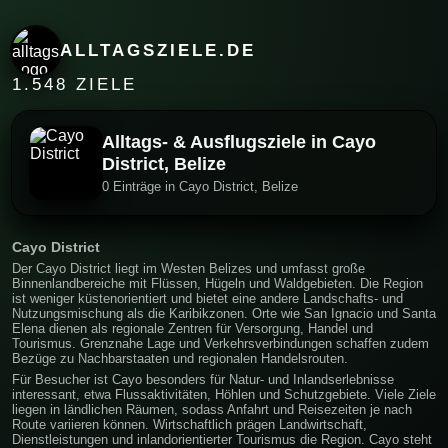
ALLTAGSZIELE.DE
1.548 ZIELE
Alltags- & Ausflugsziele in Cayo
District, Belize
0 Einträge in Cayo District, Belize
Cayo District
Der Cayo District liegt im Westen Belizes und umfasst große
Binnenlandbereiche mit Flüssen, Hügeln und Waldgebieten. Die Region
ist weniger küstenorientiert und bietet eine andere Landschafts- und
Nutzungsmischung als die Karibikzonen. Orte wie San Ignacio und Santa
Elena dienen als regionale Zentren für Versorgung, Handel und
Tourismus. Grenznahe Lage und Verkehrsverbindungen schaffen zudem
Bezüge zu Nachbarstaaten und regionalen Handelsrouten.
Für Besucher ist Cayo besonders für Natur- und Inlandserlebnisse
interessant, etwa Flussaktivitäten, Höhlen und Schutzgebiete. Viele Ziele
liegen in ländlichen Räumen, sodass Anfahrt und Reisezeiten je nach
Route variieren können. Wirtschaftlich prägen Landwirtschaft,
Dienstleistungen und inlandorientierter Tourismus die Region. Cayo steht