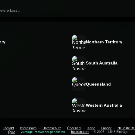
ele erfasst.
ory
Northern Territory
South Australia
Queensland
Western Australia
·
Kontakt
·
Impressum
·
Datenschutz
·
Übersicht
·
Karte
·
Länder
·
Neueste Be
Quiz
·
·
heuken.com
· © 2026 · 1.548 Einträge
Zufällige Passwörter generieren