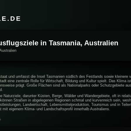
LE.DE
usflugsziele in Tasmania, Australien
Australien
taat und umfasst die Insel Tasmanien südlich des Festlands sowie kleinere vo
adt eine zentrale Rolle für Wirtschaft, Bildung und Kultur spielt. Das Klima i
nsweise prägt. Große Flächen sind als Nationalparks oder Schutzgebiete au
d.
ge Naturziele, darunter Küsten, Berge, Wälder und Wandergebiete, oft in relat
können Straßen in abgelegenen Regionen schmal und kurvenreich sein, wesha
nstleistungen, Landwirtschaft, Lebensmittelproduktion, Tourismus und in Teile
t mit eigenem Klima- und Landschaftsprofil innerhalb Australiens.
a