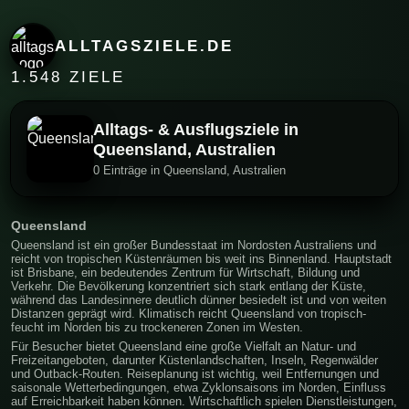
ALLTAGSZIELE.DE
1.548 ZIELE
Alltags- & Ausflugsziele in
Queensland, Australien
0 Einträge in Queensland, Australien
Queensland
Queensland ist ein großer Bundesstaat im Nordosten Australiens und
reicht von tropischen Küstenräumen bis weit ins Binnenland. Hauptstadt
ist Brisbane, ein bedeutendes Zentrum für Wirtschaft, Bildung und
Verkehr. Die Bevölkerung konzentriert sich stark entlang der Küste,
während das Landesinnere deutlich dünner besiedelt ist und von weiten
Distanzen geprägt wird. Klimatisch reicht Queensland von tropisch-
feucht im Norden bis zu trockeneren Zonen im Westen.
Für Besucher bietet Queensland eine große Vielfalt an Natur- und
Freizeitangeboten, darunter Küstenlandschaften, Inseln, Regenwälder
und Outback-Routen. Reiseplanung ist wichtig, weil Entfernungen und
saisonale Wetterbedingungen, etwa Zyklonsaisons im Norden, Einfluss
auf Erreichbarkeit haben können. Wirtschaftlich spielen Dienstleistungen,