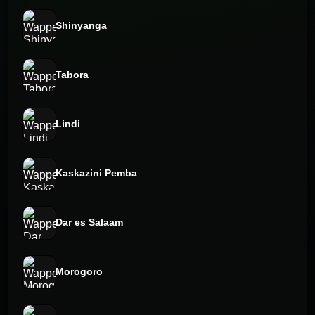
Shinyanga
Tabora
Lindi
Kaskazini Pemba
Dar es Salaam
Morogoro