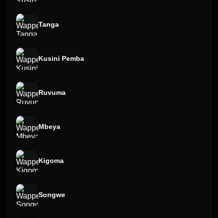
Tanga
Kusini Pemba
Ruvuma
Mbeya
Kigoma
Songwe