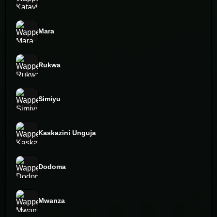
Mara
Rukwa
Simiyu
Kaskazini Unguja
Dodoma
Mwanza