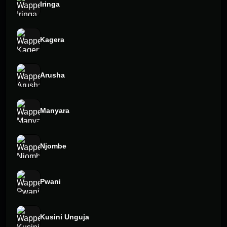
Iringa
Kagera
Arusha
Manyara
Njombe
Pwani
Kusini Unguja