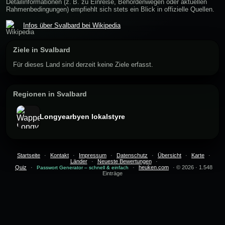
Detailinformationen (z. B. zu Einreise, Behördenwegen oder aktuellen
Rahmenbedingungen) empfiehlt sich stets ein Blick in offizielle Quellen.
Infos über Svalbard bei Wikipedia
Ziele in Svalbard
Für dieses Land sind derzeit keine Ziele erfasst.
Regionen in Svalbard
Longyearbyen lokalstyre
Startseite
·
Kontakt
·
Impressum
·
Datenschutz
·
Übersicht
·
Karte
·
Länder
·
Neueste Bewertungen
·
Quiz
·
·
heuken.com
· © 2026 · 1.548
Passwort Generator – schnell & einfach
Einträge