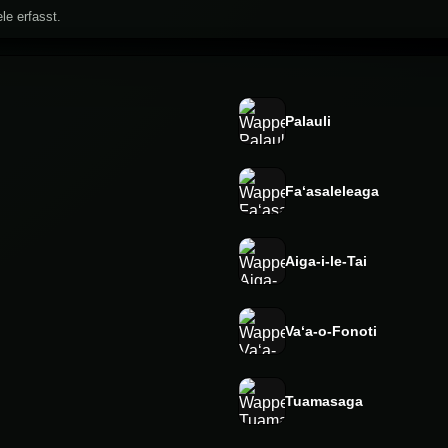
le erfasst.
Palauli
Faʻasaleleaga
Aiga-i-le-Tai
Vaʻa-o-Fonoti
Tuamasaga