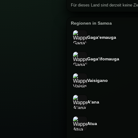
Für dieses Land sind derzeit keine Zie
Regionen in Samoa
Gagaʻemauga
Gagaʻifomauga
Vaisigano
Aʻana
Atua