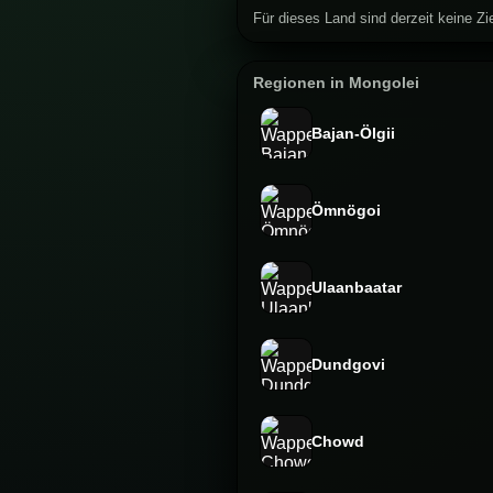
Für dieses Land sind derzeit keine Zie
Regionen in Mongolei
Bajan-Ölgii
Ömnögoi
Ulaanbaatar
Dundgovi
Chowd