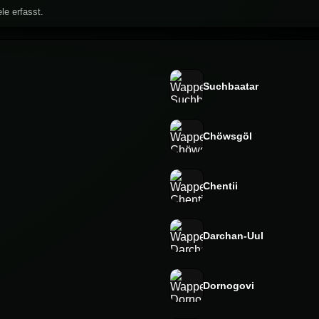
le erfasst.
Suchbaatar
Chöwsgöl
Chentii
Darchan-Uul
Dornogovi