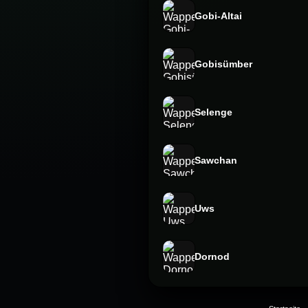
Gobi-Altai
Gobisümber
Selenge
Sawchan
Uws
Dornod