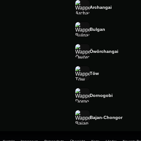
Archangai
Bulgan
Öwörchangai
Töw
Dornogobi
Bajan-Chongor