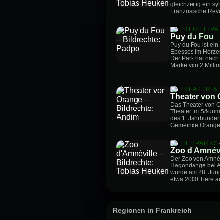
gleichzeitig ein s
Französische Revo
FREIZEITP
Puy du Fou
Puy du Fou ist ein
Epesses im Herzen
Der Park hat nach
Marke von 2 Milli
THEATER &
Theater von 
Das Theater von O
Theater im S&uuml
des 1. Jahrhundert
Gemeinde Orange.
TIERPARKS
Zoo d'Amnévi
Der Zoo von Amnévil
Hagondange bei Am
wurde am 28. Juni 
etwa 2000 Tiere a
Regionen in Frankreich