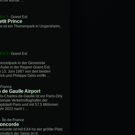
Kirche wurde …
ARKS
· Grand Est
tit Prince
nce ist ein Themenpark in Ungersheim,
ARKS
· Grand Est
Freizeitpark in der Gemeinde
 Aube in der Region Grand Est,
m 13. Juni 1987 von den beiden
ick und Philippe Gélis eröffn …
e-France
 de Gaulle Airport
s-Charles-de-Gaulle ist vor Paris-Orly
tionale Verkehrsflughafen der
ptstadt Paris und mit 57,5 Millionen
ahr 2022 nach I …
S
· Île-de-France
Concorde
ncorde ist mit 8,64 ha der größte Platz
 nördlich der Seine im 8.