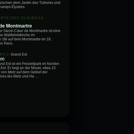
ischen dem Jardin des Tuileries und
hamps-Élysées.
ORTE DES GLAUBENS
de Montmartre
or Sacré-Cœur de Montmartre ist eine
he Wallfahrtskirche im
 Stil auf dem Montmartre im 18.
n Paris.
ARKS
· Grand Est
rc
d Est ist ein Freizeitpark im Norden
st. Er liegt an der Mosel, etwa 15
h von Metz auf dem Gebiet der
res-lès-Metz und Ha …