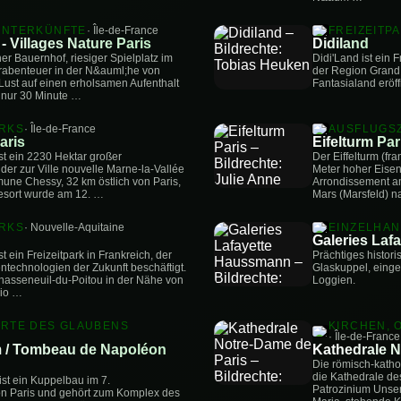
UNTERKÜNFTE
· Île-de-France
FREIZEITP
- Villages Nature Paris
Didiland
r Bauernhof, riesiger Spielplatz im
Didi'Land ist ein 
rabenteuer in der N&auml;he von
der Region Grand 
Lust auf einen erholsamen Aufenthalt
Fantasialand eröf
, nur 30 Minute …
ARKS
· Île-de-France
AUSFLUGSZ
aris
Eifelturm Par
st ein 2230 Hektar großer
Der Eiffelturm (fra
 der zur Ville nouvelle Marne-la-Vallée
Meter hoher Eisenf
e Chessy, 32 km östlich von Paris,
Arrondissement a
esort wurde am 12. …
Mars (Marsfeld) 
ARKS
· Nouvelle-Aquitaine
EINZELHA
Galeries La
t ein Freizeitpark in Frankreich, der
Prächtiges histori
ntechnologien der Zukunft beschäftigt.
Glaskuppel, eingef
Chasseneuil-du-Poitou in der Nähe von
Loggien.
gio …
ORTE DES GLAUBENS
KIRCHEN, 
· Île-de-France
m / Tombeau de Napoléon
Kathedrale N
Die römisch-katho
die Kathedrale de
st ein Kuppelbau im 7.
Patrozinium Unser
n Paris und gehört zum Komplex des