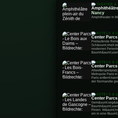
THEATER &
Amphithéâtre 
Nancy
Amphitheater in Ma
HOTELS & 
Center Parcs
Freilaufende Reh
Sch&ouml;nheit de
modernen Ferienh
Baumh&auml;usern 
HOTELS & 
Center Parcs
Allwetterspielplat
Metropole Paris i
Paris entfernt ka
der Normandie gen
HOTELS & 
Center Parcs
Gem&uuml;seg&aum
Baumh&auml;user u
Pinien. W&auml;hr
ein in eine f&uum