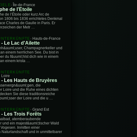
IELE
· Île-de-France
he de l’Étoile
e de l’Étoile oder kurz Arc de
von 1806 bis 1836 errichtetes Denkmal
ce Charles de Gaulle in Paris. Er
hrzeichen der Metr …
UNTERKÜNFTE
· Hauts-de-France
- Le Lac d'Ailette
nh&auml;user, Champagnerkeller und
n einem herrlichen See. Du bist in
er du f&uuml;hlst dich wie in einem
an einem krista …
UNTERKÜNFTE
 Loire
 - Les Hauts de Bruyères
sservergn&uuml;gen, die
r Loire und die Ruhe eines dichten
decken Sie diese traditionsreiche
ouml;sser der Loire und die u …
UNTERKÜNFTE
· Grand Est
- Les Trois Forêts
malbad, atemberaubende
r und ein majest&auml;tischer Wald
 Vogesen. Inmitten einer
aturlandschaft und in unmittelbarer