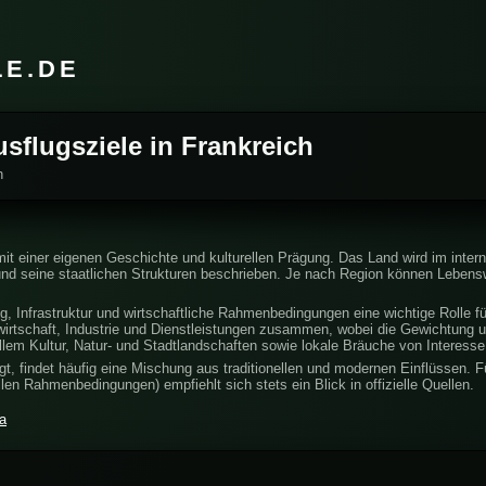
LE.DE
usflugsziele in Frankreich
h
 mit einer eigenen Geschichte und kulturellen Prägung. Das Land wird im inter
und seine staatlichen Strukturen beschrieben. Je nach Region können Lebensw
g, Infrastruktur und wirtschaftliche Rahmenbedingungen eine wichtige Rolle für
irtschaft, Industrie und Dienstleistungen zusammen, wobei die Gewichtung un
lem Kultur, Natur- und Stadtlandschaften sowie lokale Bräuche von Interesse
t, findet häufig eine Mischung aus traditionellen und modernen Einflüssen. Fü
en Rahmenbedingungen) empfiehlt sich stets ein Blick in offizielle Quellen.
ia