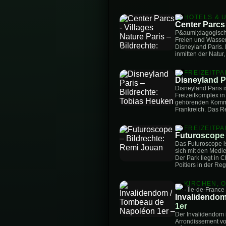
HOTELS & 
Center Parcs 
P&auml;dagogische
Freien und Wasse
Disneyland Paris. 
inmitten der Natur
FREIZEITP
Disneyland P
Disneyland Paris i
Freizeitkomplex in
gehörenden Kommun
Frankreich. Das R
FREIZEITP
Futuroscope
Das Futuroscope is
sich mit den Medie
Der Park liegt in 
Poitiers in der Re
KIRCHEN, 
· Île-de-France
Invalidendo
1er
Der Invalidendom i
Arrondissement vo