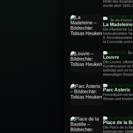
Hôtel des Invalides
wurde aber 1840 z
KIRCHEN, 
· Île-de-France
La Madeleine
Die Pfarrkirche L
bedeutendsten Seh
8. Arrondissement
la Concorde und r
MUSEEN
· Îl
Louvre
Der Louvre, offizi
Kunstmuseum im 1.
befindet sich im h
ehemaligen Resid
FREIZEITP
Parc Asterix
Freizeitpark mit f
Shows und kostümi
AUSFLUGSZ
Place de la Ba
Die Place de la Bas
bedeutender städti