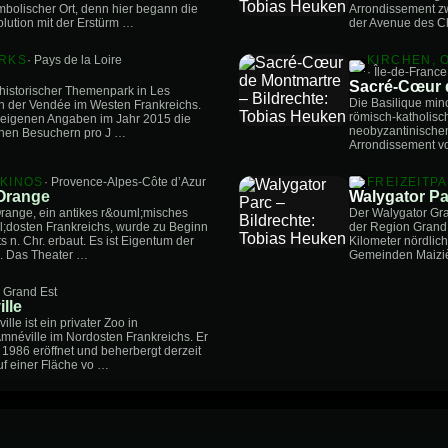
ymbolischer Ort, denn hier begann die
Arrondissement zw
lution mit der Erstürm …
der Avenue des C
ARKS
· Pays de la Loire
KIRCHEN, 
· Île-de-France
Sacré-Cœur 
 historischer Themenpark in Les
Die Basilique min
 der Vendée im Westen Frankreichs.
römisch-katholisc
 eigenen Angaben im Jahr 2015 die
neobyzantinischen
onen Besuchern pro J …
Arrondissement vo
 KINOS
· Provence-Alpes-Côte d’Azur
FREIZEITP
Orange
Walygator Pa
range, ein antikes r&ouml;misches
Der Walygator Gran
;dosten Frankreichs, wurde zu Beginn
der Region Grand E
s n. Chr. erbaut. Es ist Eigentum der
Kilometer nördlic
 Das Theater …
Gemeinden Maiziè
· Grand Est
lle
le ist ein privater Zoo in
néville im Nordosten Frankreichs. Er
1986 eröffnet und beherbergt derzeit
uf einer Fläche vo …