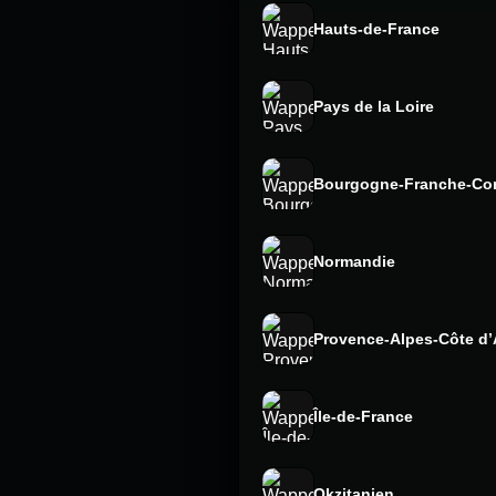
Hauts-de-France
Pays de la Loire
Bourgogne-Franche-Co
Normandie
Provence-Alpes-Côte d’
Île-de-France
Okzitanien