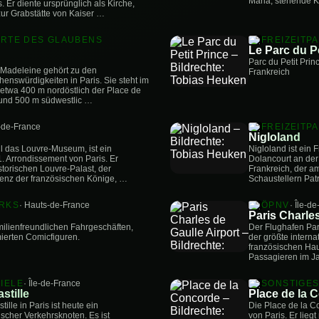
Maria, stehende 
. Er diente ursprünglich als Kirche,
ur Grabstätte von Kaiser …
ORTE DES GLAUBENS
FREIZEITP
Le Parc du Pe
Parc du Petit Pri
a Madeleine gehört zu den
Frankreich
enswürdigkeiten in Paris. Sie steht im
 etwa 400 m nordöstlich der Place de
und 500 m südwestlic …
e-de-France
FREIZEITP
Nigloland
ell das Louvre-Museum, ist ein
Nigloland ist ein 
 Arrondissement von Paris. Er
Dolancourt an der
istorischen Louvre-Palast, der
Frankreich, der a
enz der französischen Könige, …
Schaustellern Patr
ARKS
· Hauts-de-France
ÖPNV
· Île-d
Paris Charles
amilienfreundlichen Fahrgeschäften,
Der Flughafen Pari
erten Comicfiguren.
der größte interna
französischen Hau
Passagieren im J
IELE
· Île-de-France
SONSTIGE
stille
Place de la 
tille in Paris ist heute ein
Die Place de la Co
scher Verkehrsknoten. Es ist
von Paris. Er liegt