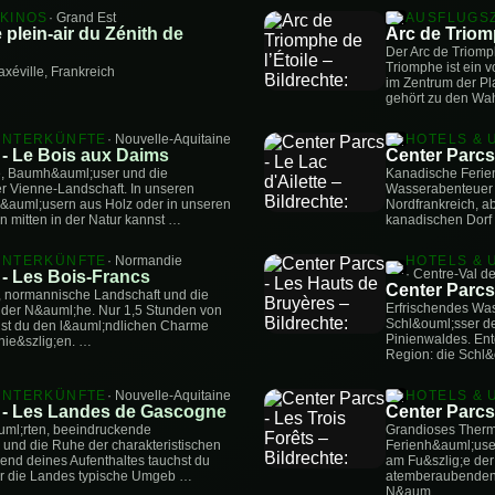
 KINOS
· Grand Est
AUSFLUGSZ
plein-air du Zénith de
Arc de Triomp
Der Arc de Triomph
Triomphe ist ein 
xéville, Frankreich
im Zentrum der Pla
gehört zu den Wa
UNTERKÜNFTE
· Nouvelle-Aquitaine
HOTELS & 
 - Le Bois aux Daims
Center Parcs 
e, Baumh&auml;user und die
Kanadische Ferie
r Vienne-Landschaft. In unseren
Wasserabenteuer a
&auml;usern aus Holz oder in unseren
Nordfrankreich, ab
mitten in der Natur kannst …
kanadischen Dorf 
UNTERKÜNFTE
· Normandie
HOTELS & 
 - Les Bois-Francs
· Centre-Val de
Center Parcs
z, normannische Landschaft und die
Erfrischendes Wa
n der N&auml;he. Nur 1,5 Stunden von
Schl&ouml;sser de
nnst du den l&auml;ndlichen Charme
Pinienwaldes. Ent
ie&szlig;en. …
Region: die Schl&
UNTERKÜNFTE
· Nouvelle-Aquitaine
HOTELS & 
 - Les Landes de Gascogne
Center Parcs 
l;rten, beeindruckende
Grandioses Ther
nd die Ruhe der charakteristischen
Ferienh&auml;use
end deines Aufenthaltes tauchst du
am Fu&szlig;e der
l;r die Landes typische Umgeb …
atemberaubenden N
N&aum …