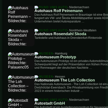
RUND UMS AUTO
· Niedersachsen
Autohaus Rolf Peinemann
Das Autohaus Rolf Peinemann in Braunlage ist eine Bos
fungiert als VW- und Škoda-Mobilitätspartner sowie ADA
Unternehmen bietet Autoreparature …
RUND UMS AUTO
· Nordrhein-Westfalen
Autohaus Rosendahl Skoda
Tankstelle und Autohaus in Drensteinfurt-Rinkerode
MUSEEN
· Hamburg
Automuseum Prototyp
Das Automuseum Prototyp ist ein privates Automobilmu
Schwerpunkt liegt auf der Präsentation von frühen Pors
und Rennwagen der deutschen Nachkrie …
MUSEEN
· Hessen
Automuseum The Loh Collection
Das Nationale Automuseum - The Loh Collection ist ei
Dietzhölztal-Ewersbach. Die Privatsammlung von Friedhe
2023 in einem historischen Industr …
RUND UMS AUTO
· Niedersachsen
Autostadt GmbH
Die Autostadt ist ein Auslieferungszentrum für Neuwag