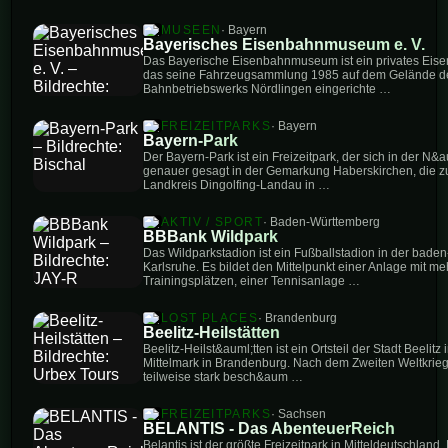
MUSEEN
· Bayern
Bayerisches Eisenbahnmuseum e. V.
Das Bayerische Eisenbahnmuseum ist ein privates Eis
das seine Fahrzeugsammlung 1985 auf dem Gelände des
Bahnbetriebswerks Nördlingen eingerichte …
FREIZEITPARKS
· Bayern
Bayern-Park
Der Bayern-Park ist ein Freizeitpark, der sich in der N&
genauer gesagt in der Gemarkung Haberskirchen, die 
Landkreis Dingolfing-Landau in …
AKTIV / SPORT
· Baden-Württemberg
BBBank Wildpark
Das Wildparkstadion ist ein Fußballstadion in der bade
Karlsruhe. Es bildet den Mittelpunkt einer Anlage mit m
Trainingsplätzen, einer Tennisanlage …
LOST PLACES
· Brandenburg
Beelitz-Heilstätten
Beelitz-Heilst&auml;tten ist ein Ortsteil der Stadt Beeli
Mittelmark in Brandenburg. Nach dem Zweiten Weltkrieg,
teilweise stark besch&aum …
FREIZEITPARKS
· Sachsen
BELANTIS - Das AbenteuerReich
Belantis ist der größte Freizeitpark in Mitteldeutschland.