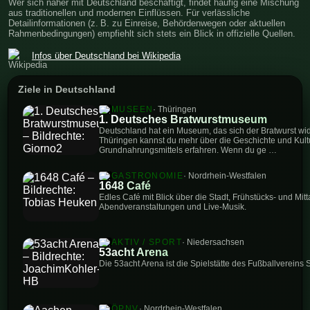
Wer sich näher mit Deutschland beschäftigt, findet häufig eine Mischung
aus traditionellen und modernen Einflüssen. Für verlässliche
Detailinformationen (z. B. zu Einreise, Behördenwegen oder aktuellen
Rahmenbedingungen) empfiehlt sich stets ein Blick in offizielle Quellen.
Infos über Deutschland bei Wikipedia
Ziele in Deutschland
MUSEEN
· Thüringen
1. Deutsches Bratwurstmuseum
Deutschland hat ein Museum, das sich der Bratwurst wi
Thüringen kannst du mehr über die Geschichte und Kult
Grundnahrungsmittels erfahren. Wenn du ge …
GASTRONOMIE
· Nordrhein-Westfalen
1648 Café
Edles Café mit Blick über die Stadt, Frühstücks- und M
Abendveranstaltungen und Live-Musik.
AKTIV / SPORT
· Niedersachsen
53acht Arena
Die 53acht Arena ist die Spielstätte des Fußballvereins 
ÖPNV
· Nordrhein-Westfalen