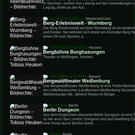
in Sachsen, südlich von Leipzig auf den Gemarkungen 
Leipzig, direkt an der Aut …
AUSFLUGSZIELE
· Niedersachsen
Berg-Erlebniswelt - Wurmberg
Die Berg-Erlebniswelt auf dem Wurmberg ist ein kostenlo
und Kinder. Sie befindet sich direkt am höchsten Berg N
einen Ort zum Spielen, a …
THEATER & KINOS
· Hessen
Bergbühne Burghasungen
Theater in Wolfhagen, Hessen
THEATER & KINOS
· Bayern
Bergwaldtheater Weißenburg
Das Bergwaldtheater Weißenburg ist eine Freilichtbühne
des mittelfränkischen Landkreises Weißenburg-Gunzenh
Weißenburger Alb. Jährlich finden im Bergw …
MUSEEN
· Berlin
Berlin Dungeon
Aus dem Englischen übersetzt-Berlin Dungeon ist eine To
zu der auch das London Dungeon und das Hamburg Dun
eine Reise durch Berlins dunkl …
ÖPNV
· Berlin