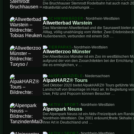
Die Bruchhauser Sternrodt Rodelbahn hat auch nach 20 
Attraktivität und Anziehungsk …
SCHWIMMBÄDER
· Nordrhein-Westfalen
Allwetterbad Warstein
Das Warsteiner Allwetterbad und die Saunawelt bieten 
Alltag, völlig unabhängig vom Wetter. Zwei Erlebnisbec
Außenbereich, verbunden mit einem Sch …
TIERPARKS
· Nordrhein-Westfalen
Allwetterzoo Münster
Der Allwetterzoo Münster ist ein Zoo im westfälischen M
aufgrund der von den Zooarchitekten bei der Errichtung
die es ermöglichen, v …
AUSFLUGSZIELE
· Niedersachsen
AlpakHARZ® Tours
Seit Oktober 2020 bietet AlpakHARZ® Tours geführte W
Landschaft von Braunlage im Harz an. In Begleitung von
Uwe, Fritz und Popcorn können Besucher …
AKTIV / SPORT
· Nordrhein-Westfalen
Alpenpark Neuss
Der Alpenpark Neuss ist ein Aktiv-Freizeitpark am Rande
Nordrhein-Westfalen. Die 2001 er&ouml;ffnete Skihalle d
ihrer Art in Deutschland und …
AKTIV / SPORT
· Nordrhein-Westfalen