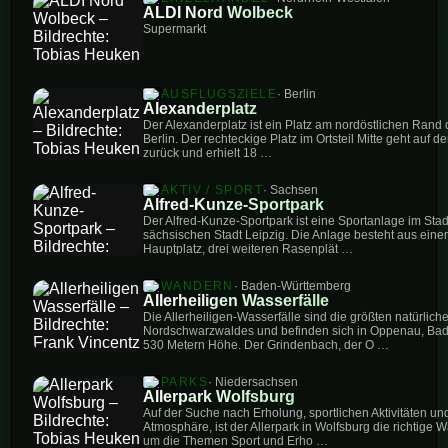
ALDI Nord Wolbeck
Supermarkt
AUSFLUGSZIELE
· Berlin
Alexanderplatz
Der Alexanderplatz ist ein Platz am nordöstlichen Rand d
Berlin. Der rechteckige Platz im Ortsteil Mitte geht auf 
zurück und erhielt 18 …
AKTIV / SPORT
· Sachsen
Alfred-Kunze-Sportpark
Der Alfred-Kunze-Sportpark ist eine Sportanlage im Stad
sächsischen Stadt Leipzig. Die Anlage besteht aus eine
Hauptplatz, drei weiteren Rasenplät …
WANDERN
· Baden-Württemberg
Allerheiligen Wasserfälle
Die Allerheiligen-Wasserfälle sind die größten natürlich
Nordschwarzwaldes und befinden sich in Oppenau, Bad
530 Metern Höhe. Der Grindenbach, der O …
PARKS
· Niedersachsen
Allerpark Wolfsburg
Auf der Suche nach Erholung, sportlichen Aktivitäten un
Atmosphäre, ist der Allerpark in Wolfsburg die richtige W
um die Themen Sport und Erho …