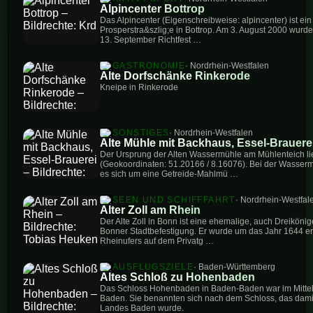
Alpincenter Bottrop
Das Alpincenter (Eigenschreibweise: alpincenter) ist ein
Prosperstra&szlig;e in Bottrop. Am 3. August 2000 wurde
13. September Richtfest …
GASTRONOMIE
· Nordrhein-Westfalen
Alte Dorfschänke Rinkerode
Kneipe in Rinkerode
SONSTIGES
· Nordrhein-Westfalen
Alte Mühle mit Backhaus, Essel-Brauere
Der Ursprung der Alten Wassermühle am Mühlenteich lie
(Geokoordinaten: 51.20166 / 8.16076). Bei der Wasser
es sich um eine Getreide-Mahlmü …
SEEN UND SCHIFFFAHRT
· Nordrhein-Westfal
Alter Zoll am Rhein
Der Alte Zoll in Bonn ist eine ehemalige, auch Dreiköni
Bonner Stadtbefestigung. Er wurde um das Jahr 1644 er
Rheinufers auf dem Privatg …
AUSFLUGSZIELE
· Baden-Württemberg
Altes Schloß zu Hohenbaden
Das Schloss Hohenbaden in Baden-Baden war im Mittela
Baden. Sie benannten sich nach dem Schloss, das da
Landes Baden wurde.