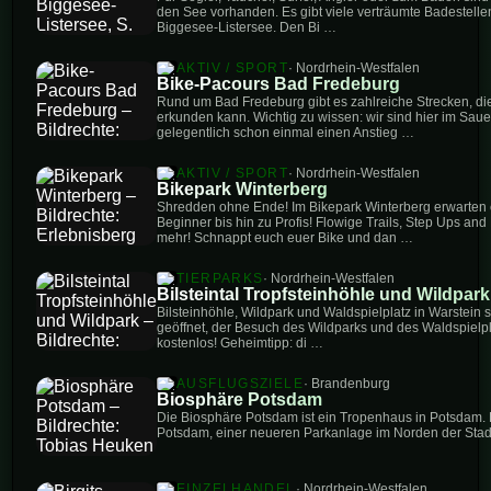
den See vorhanden. Es gibt viele verträumte Badestelle
Biggesee-Listersee. Den Bi …
AKTIV / SPORT
· Nordrhein-Westfalen
Bike-Pacours Bad Fredeburg
Rund um Bad Fredeburg gibt es zahlreiche Strecken, d
erkunden kann. Wichtig zu wissen: wir sind hier im Sauer
gelegentlich schon einmal einen Anstieg …
AKTIV / SPORT
· Nordrhein-Westfalen
Bikepark Winterberg
Shredden ohne Ende! Im Bikepark Winterberg erwarten 
Beginner bis hin zu Profis! Flowige Trails, Step Ups an
mehr! Schnappt euch euer Bike und dan …
TIERPARKS
· Nordrhein-Westfalen
Bilsteintal Tropfsteinhöhle und Wildpark
Bilsteinhöhle, Wildpark und Waldspielplatz in Warstein s
geöffnet, der Besuch des Wildparks und des Waldspielp
kostenlos! Geheimtipp: di …
AUSFLUGSZIELE
· Brandenburg
Biosphäre Potsdam
Die Biosphäre Potsdam ist ein Tropenhaus in Potsdam. E
Potsdam, einer neueren Parkanlage im Norden der Stad
EINZELHANDEL
· Nordrhein-Westfalen