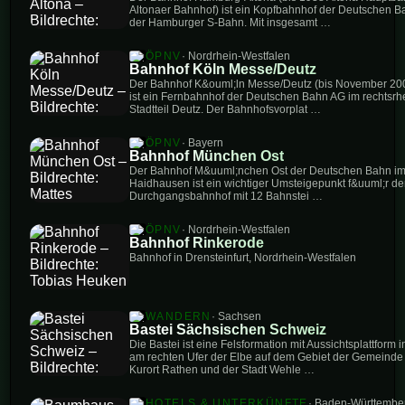
Altonaer Bahnhof) ist ein Kopfbahnhof der Deutschen
der Hamburger S-Bahn. Mit insgesamt …
ÖPNV
· Nordrhein-Westfalen
Bahnhof Köln Messe/Deutz
Der Bahnhof K&ouml;ln Messe/Deutz (bis November 20
ist ein Fernbahnhof der Deutschen Bahn AG im rechtsrh
Stadtteil Deutz. Der Bahnhofsvorplat …
ÖPNV
· Bayern
Bahnhof München Ost
Der Bahnhof M&uuml;nchen Ost der Deutschen Bahn im 
Haidhausen ist ein wichtiger Umsteigepunkt f&uuml;r d
Durchgangsbahnhof mit 12 Bahnstei …
ÖPNV
· Nordrhein-Westfalen
Bahnhof Rinkerode
Bahnhof in Drensteinfurt, Nordrhein‑Westfalen
WANDERN
· Sachsen
Bastei Sächsischen Schweiz
Die Bastei ist eine Felsformation mit Aussichtsplattform
am rechten Ufer der Elbe auf dem Gebiet der Gemein
Kurort Rathen und der Stadt Wehle …
HOTELS & UNTERKÜNFTE
· Baden-Württembe