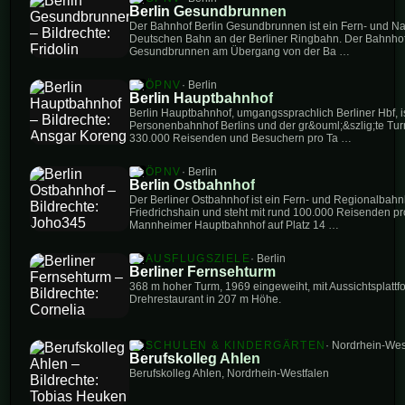
Berlin Gesundbrunnen
Der Bahnhof Berlin Gesundbrunnen ist ein Fern- und N
Deutschen Bahn an der Berliner Ringbahn. Der Bahnhof li
Gesundbrunnen am Übergang von der Ba …
ÖPNV
· Berlin
Berlin Hauptbahnhof
Berlin Hauptbahnhof, umgangssprachlich Berliner Hbf, is
Personenbahnhof Berlins und der gr&ouml;&szlig;te Tu
330.000 Reisenden und Besuchern pro Ta …
ÖPNV
· Berlin
Berlin Ostbahnhof
Der Berliner Ostbahnhof ist ein Fern- und Regionalbahnh
Friedrichshain und steht mit rund 100.000 Reisenden 
Mannheimer Hauptbahnhof auf Platz 14 …
AUSFLUGSZIELE
· Berlin
Berliner Fernsehturm
368 m hoher Turm, 1969 eingeweiht, mit Aussichtsplatt
Drehrestaurant in 207 m Höhe.
SCHULEN & KINDERGÄRTEN
· Nordrhein-Wes
Berufskolleg Ahlen
Berufskolleg Ahlen, Nordrhein-Westfalen