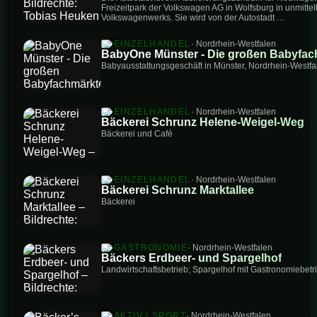
Freizeitpark der Volkswagen AG in Wolfsburg in unmitte
Volkswagenwerks. Sie wird von der Autostadt …
EINZELHANDEL
· Nordrhein-Westfalen
BabyOne Münster - Die großen Babyfac
Babyausstattungsgeschäft in Münster, Nordrhein-Westfa
EINZELHANDEL
· Nordrhein-Westfalen
Bäckerei Schrunz Helene-Weigel-Weg
Bäckerei und Café
EINZELHANDEL
· Nordrhein-Westfalen
Bäckerei Schrunz Marktallee
Bäckerei
GASTRONOMIE
· Nordrhein-Westfalen
Bäckers Erdbeer- und Spargelhof
Landwirtschaftsbetrieb; Spargelhof mit Gastronomiebetr
AKTIV / SPORT
· Nordrhein-Westfalen