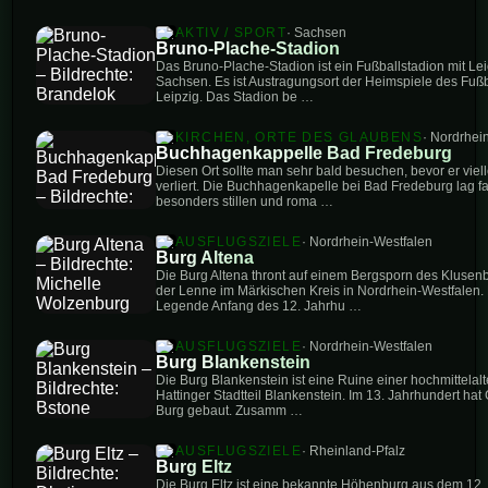
AKTIV / SPORT
· Sachsen
Bruno-Plache-Stadion
Das Bruno-Plache-Stadion ist ein Fußballstadion mit Leic
Sachsen. Es ist Austragungsort der Heimspiele des Fuß
Leipzig. Das Stadion be …
KIRCHEN, ORTE DES GLAUBENS
· Nordrhei
Buchhagenkappelle Bad Fredeburg
Diesen Ort sollte man sehr bald besuchen, bevor er viell
verliert. Die Buchhagenkapelle bei Bad Fredeburg lag f
besonders stillen und roma …
AUSFLUGSZIELE
· Nordrhein-Westfalen
Burg Altena
Die Burg Altena thront auf einem Bergsporn des Klusenb
der Lenne im Märkischen Kreis in Nordrhein-Westfalen.
Legende Anfang des 12. Jahrhu …
AUSFLUGSZIELE
· Nordrhein-Westfalen
Burg Blankenstein
Die Burg Blankenstein ist eine Ruine einer hochmittela
Hattinger Stadtteil Blankenstein. Im 13. Jahrhundert hat 
Burg gebaut. Zusamm …
AUSFLUGSZIELE
· Rheinland-Pfalz
Burg Eltz
Die Burg Eltz ist eine bekannte Höhenburg aus dem 12. J