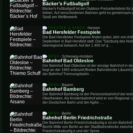
Bäcker’s Fußballgolf
Bäcker's Fußballgolf ist ein Outdoor-Freizeiterlebnis für
lieben. Auf verschiedenen Bahnen geht es gemeinsam u
Spaß am Wettbewerb.
THEATER & KINOS
· Hessen
Bad Hersfelder Festspiele
Die Bad Hersfelder Festspiele finden jedes Jahr von Anf
September in Bad Hersfeld statt. Das "Salzburg des Nor
überregional bekannt. Auf der 1.400 m² g …
ÖPNV
· Schleswig-Holstein
Bahnhof Bad Oldesloe
Der Bahnhof Bad Oldesloe ist der einzige Bahnhof in der
liegt an der 1865 er&ouml;ffneten Bahnstrecke L&uuml;
der Bahnhof Trennungsbahn …
ÖPNV
· Bayern
Bahnhof Bamberg
Der Bahnhof Bamberg ist der Personenbahnhof der kreis
Oberfranken. Als Knotenbahnhof wird er von Regional
der Deutschen Bahn und der Agilis- …
ÖPNV
· Berlin
Bahnhof Berlin Friedrichstraße
Der Bahnhof Berlin Friedrichstra&szlig;e ist ein Bahnh
Bezirk Mitte von Berlin an der Stadtbahnstrecke zwis
Friedrichstra&szlig;e und der Spree …