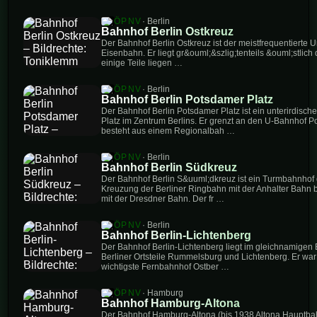
ÖPNV
· Berlin
Bahnhof Berlin Ostkreuz
Der Bahnhof Berlin Ostkreuz ist der meistfrequentierte 
Eisenbahn. Er liegt gr&ouml;&szlig;tenteils &ouml;stlich 
einige Teile liegen …
ÖPNV
· Berlin
Bahnhof Berlin Potsdamer Platz
Der Bahnhof Berlin Potsdamer Platz ist ein unterirdisc
Platz im Zentrum Berlins. Er grenzt an den U-Bahnhof P
besteht aus einem Regionalbah …
ÖPNV
· Berlin
Bahnhof Berlin Südkreuz
Der Bahnhof Berlin S&uuml;dkreuz ist ein Turmbahnhof
Kreuzung der Berliner Ringbahn mit der Anhalter Bahn b
mit der Dresdner Bahn. Der fr …
ÖPNV
· Berlin
Bahnhof Berlin-Lichtenberg
Der Bahnhof Berlin-Lichtenberg liegt im gleichnamigen 
Berliner Ortsteile Rummelsburg und Lichtenberg. Er war
wichtigste Fernbahnhof Ostber …
ÖPNV
· Hamburg
Bahnhof Hamburg-Altona
Der Bahnhof Hamburg-Altona (bis 1938 Altona Hauptba