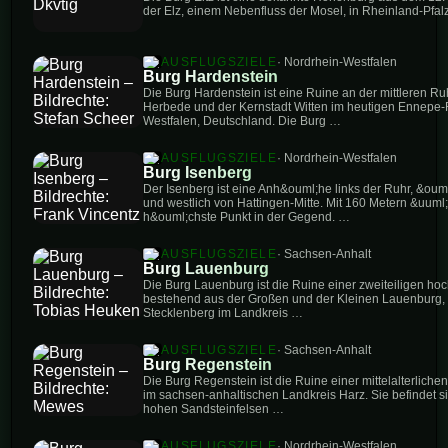
der Elz, einem Nebenfluss der Mosel, in Rheinland-Pfalz
AUSFLUGSZIELE
· Nordrhein-Westfalen
Burg Hardenstein
Die Burg Hardenstein ist eine Ruine an der mittleren Ru
Herbede und der Kernstadt Witten im heutigen Ennepe-R
Westfalen, Deutschland. Die Burg …
AUSFLUGSZIELE
· Nordrhein-Westfalen
Burg Isenberg
Der Isenberg ist eine Anh&ouml;he links der Ruhr, &ouml
und westlich von Hattingen-Mitte. Mit 160 Metern &uuml;
h&ouml;chste Punkt in der Gegend. …
AUSFLUGSZIELE
· Sachsen-Anhalt
Burg Lauenburg
Die Burg Lauenburg ist die Ruine einer zweiteiligen hoc
bestehend aus der Großen und der Kleinen Lauenburg, 
Stecklenberg im Landkreis …
AUSFLUGSZIELE
· Sachsen-Anhalt
Burg Regenstein
Die Burg Regenstein ist die Ruine einer mittelalterlich
im sachsen-anhaltischen Landkreis Harz. Sie befindet s
hohen Sandsteinfelsen …
AUSFLUGSZIELE
· Nordrhein-Westfalen