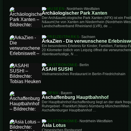
MUSEEN
· Nordrhein-Westfalen
Archäologischer Park Xanten
Der Arch&auml;ologische Park Xanten (APX) ist ein Frei
N&auml;he von Xanten am Niederrhein (Nordrhein-Westfa
Landschaftsverband Rheinland (LVR), de …
FREIZEITPARKS
· Sachsen
ArkaZien - Die verwunschene Erlebniswe
Ein besonderes Erlebnis für Kinder, Familien, Fantasy-
20 Kilometer östlich von Leipzig öffnet die verwunschene
Abenteuerlustige, N …
GASTRONOMIE
· Berlin
ASAHI SUSHI
Vietnamesisches Restaurant in Berlin-Friedrichshain
ÖPNV
· Bayern
Aschaffenburg Hauptbahnhof
Der Hauptbahnhof Aschaffenburg liegt an der stark fre
Ruhrgebiet - Frankfurt (Main)-Nürnberg-München/Wien. 
Aschaffenburger Hauptbahnhof …
GASTRONOMIE
· Nordrhein-Westfalen
Asia Lotus
Chinesisches Restaurant