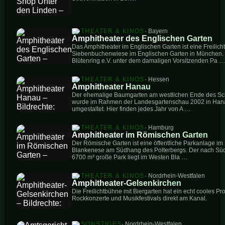
THEATER & KINOS
· Bayern
Amphitheater des Englischen Garten
Das Amphitheater im Englischen Garten ist eine Freilich
Siebenbuchenwiese im Englischen Garten in München.
Blütenring e.V. unter dem damaligen Vorsitzenden Pa …
THEATER & KINOS
· Hessen
Amphitheater Hanau
Der ehemalige Baumgarten am westlichen Ende des Sch
wurde im Rahmen der Landesgartenschau 2002 in Han
umgestaltet. Hier finden jedes Jahr von A …
THEATER & KINOS
· Hamburg
Amphitheater im Römischen Garten
Der Römische Garten ist eine öffentliche Parkanlage im
Blankenese am Südhang des Polterbergs. Der nach Süd
6700 m² große Park liegt im Westen Bla …
THEATER & KINOS
· Nordrhein-Westfalen
Amphitheater-Gelsenkirchen
Die Freilichtbühne mit Biergarten hat ein echt cooles P
Rockkonzerte und Musikfestivals direkt am Kanal.
SONSTIGES
· Nordrhein-Westfalen