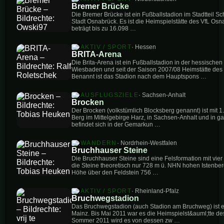
Bremer Brücke
Die Bremer Brücke ist ein Fußballstadion im Stadtteil S
Stadt Osnabrück. Es ist die Heimspielstätte des VfL Os
beträgt bis zu 16.098 …
AKTIV / SPORT
· Hessen
BRITA-Arena
Die Brita-Arena ist ein Fußballstadion in der hessische
Wiesbaden und seit der Saison 2007/08 Heimstätte d
Benannt ist das Stadion nach dem Hauptspons …
AUSFLUGSZIELE
· Sachsen-Anhalt
Brocken
Der Brocken (volkstümlich Blocksberg genannt) ist mit 
Berg im Mittelgebirge Harz, in Sachsen-Anhalt und in g
befindet sich in der Gemarkun …
WANDERN
· Nordrhein-Westfalen
Bruchhauser Steine
Die Bruchhauser Steine sind eine Felsformation mit vie
die Steine theoretisch nur 728 m ü. NHN hohen Istenbe
Höhe über den Feldstein 756 …
AKTIV / SPORT
· Rheinland-Pfalz
Bruchwegstadion
Das Bruchwegstadion (auch Stadion am Bruchweg) ist ei
Mainz. Bis Mai 2011 war es die Heimspielst&auml;tte des
Sommer 2011 wird es von dessen zw …