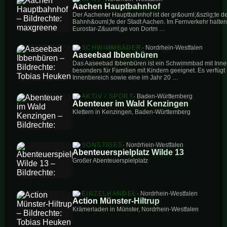
Aachen Hauptbahnhof
Der Aachener Hauptbahnhof ist der gr&ouml;&szlig;te der
Bahnh&ouml;fe der Stadt Aachen. Im Fernverkehr halten
Eurostar-Z&uuml;ge von Dortm …
SCHWIMMBÄDER
· Nordrhein-Westfalen
Aaseebad Ibbenbüren
Das Aaseebad Ibbenbüren ist ein Schwimmbad mit Inne
besonders für Familien mit Kindern geeignet. Es verfüg
Innenbereich sowie eine im Jahr 20 …
AKTIV / SPORT
· Baden-Württemberg
Abenteuer im Wald Kenzingen
Klettern in Kenzingen, Baden-Württemberg
SONSTIGES
· Nordrhein-Westfalen
Abenteuerspielplatz Wilde 13
Großer Abenteuerspielplatz
EINZELHANDEL
· Nordrhein-Westfalen
Action Münster-Hiltrup
Krämerladen in Münster, Nordrhein-Westfalen