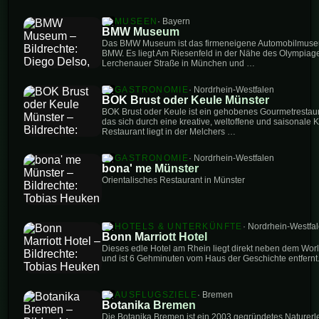
MUSEEN
· Bayern
BMW Museum
Das BMW Museum ist das firmeneigene Automobilmuseu
BMW. Es liegt Am Riesenfeld in der Nähe des Olympiag
Lerchenauer Straße in München und …
GASTRONOMIE
· Nordrhein-Westfalen
BOK Brust oder Keule Münster
BOK Brust oder Keule ist ein gehobenes Gourmetrestau
das sich durch eine kreative, weltoffene und saisonale
Restaurant liegt in der Melchers …
GASTRONOMIE
· Nordrhein-Westfalen
bona' me Münster
Orientalisches Restaurant in Münster
HOTELS & UNTERKÜNFTE
· Nordrhein-Westfa
Bonn Marriott Hotel
Dieses edle Hotel am Rhein liegt direkt neben dem Wo
und ist 6 Gehminuten vom Haus der Geschichte entfernt
AUSFLUGSZIELE
· Bremen
Botanika Bremen
Die Botanika Bremen ist ein 2003 gegründetes Naturerl