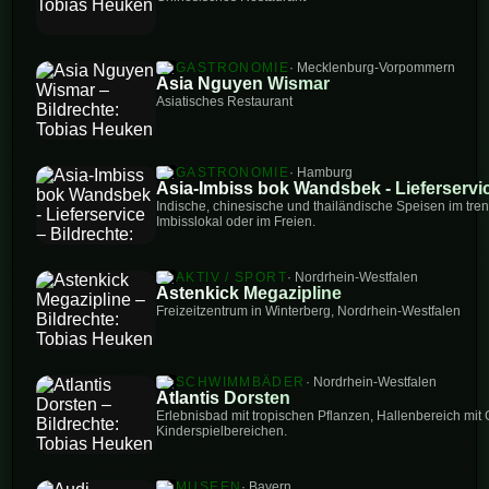
GASTRONOMIE
· Mecklenburg-Vorpommern
Asia Nguyen Wismar
Asiatisches Restaurant
GASTRONOMIE
· Hamburg
Asia-Imbiss bok Wandsbek - Lieferservi
Indische, chinesische und thailändische Speisen im tren
Imbisslokal oder im Freien.
AKTIV / SPORT
· Nordrhein-Westfalen
Astenkick Megazipline
Freizeitzentrum in Winterberg, Nordrhein-Westfalen
SCHWIMMBÄDER
· Nordrhein-Westfalen
Atlantis Dorsten
Erlebnisbad mit tropischen Pflanzen, Hallenbereich mit
Kinderspielbereichen.
MUSEEN
· Bayern