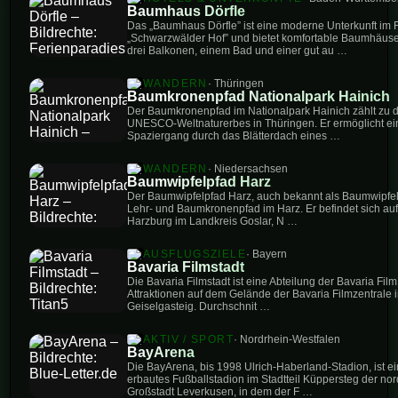
Baumhaus Dörfle
Das „Baumhaus Dörfle” ist eine moderne Unterkunft im 
„Schwarzwälder Hof” und bietet komfortable Baumhäuser
drei Balkonen, einem Bad und einer gut au …
WANDERN
· Thüringen
Baumkronenpfad Nationalpark Hainich
Der Baumkronenpfad im Nationalpark Hainich zählt zu d
UNESCO-Weltnaturerbes in Thüringen. Er ermöglicht ein
Spaziergang durch das Blätterdach eines …
WANDERN
· Niedersachsen
Baumwipfelpfad Harz
Der Baumwipfelpfad Harz, auch bekannt als Baumwipfelp
Lehr- und Baumkronenpfad im Harz. Er befindet sich au
Harzburg im Landkreis Goslar, N …
AUSFLUGSZIELE
· Bayern
Bavaria Filmstadt
Die Bavaria Filmstadt ist eine Abteilung der Bavaria Fil
Attraktionen auf dem Gelände der Bavaria Filmzentrale 
Geiselgasteig. Durchschnit …
AKTIV / SPORT
· Nordrhein-Westfalen
BayArena
Die BayArena, bis 1998 Ulrich-Haberland-Stadion, ist 
erbautes Fußballstadion im Stadtteil Küppersteg der no
Großstadt Leverkusen, in dem der F …