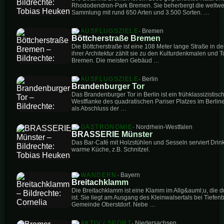
Rhododendron-Park Bremen. Sie beherbergt die weltwe
Sammlung mit rund 650 Arten und 3.500 Sorten. …
AUSFLUGSZIELE
· Bremen
Böttcherstraße Bremen
Die Böttcherstraße ist eine 108 Meter lange Straße in de
ihrer Architektur zählt sie zu den Kulturdenkmalen und T
Bremen. Die meisten Gebäud …
AUSFLUGSZIELE
· Berlin
Brandenburger Tor
Das Brandenburger Tor in Berlin ist ein frühklassizistisc
Westflanke des quadratischen Pariser Platzes im Berliner
als Abschluss der …
GASTRONOMIE
· Nordrhein-Westfalen
BRASSERIE Münster
Das Bar-Café mit Holzstühlen und Sesseln serviert Drin
warme Küche, z.B. Schnitzel.
WANDERN
· Bayern
Breitachklamm
Die Breitachklamm ist eine Klamm im Allg&auml;u, die d
ist. Sie liegt am Ausgang des Kleinwalsertals bei Tiefenb
Gemeinde Oberstdorf. Nebe …
AKTIV / SPORT
· Niedersachsen