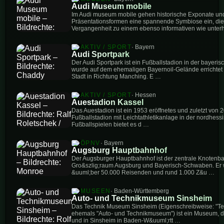
Audi Museum mobile
Im Audi museum mobile gehen historische Exponate un
Präsentationsformen eine spannende Symbiose ein, die
Vergangenheit zu einem ebenso informativen wie unte
AKTIV / SPORT
· Bayern
Audi Sportpark
Der Audi Sportpark ist ein Fußballstadion in der bayerisc
wurde auf dem ehemaligen Bayernoil-Gelände errichtet 
Stadt in Richtung Manching. E …
AKTIV / SPORT
· Hessen
Auestadion Kassel
Das Auestadion ist ein 1953 eröffnetes und zuletzt von
Fußballstadion mit Leichtathletikanlage in der nordhess
Fußballspielen bietet es d …
ÖPNV
· Bayern
Augsburg Hauptbahnhof
Der Augsburger Hauptbahnhof ist der zentrale Knotenb
Gro&szlig;raum Augsburg und Bayerisch-Schwaben. Er w
&uuml;ber 50.000 Reisenden und rund 1.000 Z&u …
MUSEEN
· Baden-Württemberg
Auto- und Technikmuseum Sinsheim
Das Technik Museum Sinsheim (Eigenschreibweise: "T
ehemals "Auto- und Technikmuseum") ist ein Museum, d
und in Sinsheim in Baden-W&uuml;rtt …