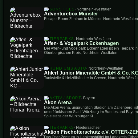
SONSTIGES
· Nordrhein-Westfalen
Adventurebox Münster
Escape-Room-Zentrum in Münster, Nordrhein-Westfalen
TIERPARKS
· Nordrhein-Westfalen
Affen- & Vogelpark Eckenhagen
Der Affen- und Vogelpark Eckenhagen ist ein Tierpark 
Oberbergischen Kreis, Nordrhein-Westfalen.
RUND UMS AUTO
· Nordrhein-Westfalen
Ahlert Junior Mineralöle GmbH & Co. K
Tankstelle & Heizölhändler in Greven, Nordrhein-Westfa
AKTIV / SPORT
· Bayern
Akon Arena
Die Akon Arena, ursprünglich Stadion am Dallenberg, ist
unterfränkischen Stadt Würzburg im Bundesland Bayern.
Spielstätte der Würzburger Ki …
TIERPARKS
· Niedersachsen
Aktion Fischotterschutz e.V. OTTER-
Das Otter-Zentrum in Hankensbüttel im Landkreis Gifhorn