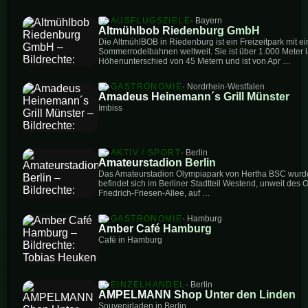
AUSFLUGSZIELE
· Bayern
Altmühlbob Riedenburg GmbH
Die AltmühlBOB in Riedenburg ist ein Freizeitpark mit e
Sommerrodelbahnen weltweit. Sie ist über 1.000 Meter l
Höhenunterschied von 45 Metern und ist von Apr …
GASTRONOMIE
· Nordrhein-Westfalen
Amadeus Heinemann´s Grill Münster
Imbiss
AKTIV / SPORT
· Berlin
Amateurstadion Berlin
Das Amateurstadion Olympiapark von Hertha BSC wurde 
befindet sich im Berliner Stadtteil Westend, unweit des
Friedrich-Friesen-Allee, auf …
GASTRONOMIE
· Hamburg
Amber Café Hamburg
Café in Hamburg
EINZELHANDEL
· Berlin
AMPELMANN Shop Unter den Linden
Souvenirladen in Berlin