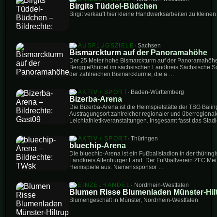
Birgits Tüddel-Büdchen
Birgit verkauft hier kleine Handwerksarbeiten zu kleinen
AUSFLUGSZIELE
· Sachsen
Bismarckturm auf der Panoramahöhe
Der 25 Meter hohe Bismarckturm auf der Panoramahöh
Berggießhübel im sächsischen Landkreis Sächsische Sc
der zahlreichen Bismarcktürme, die a …
AKTIV / SPORT
· Baden-Württemberg
Bizerba-Arena
Die Bizerba-Arena ist die Heimspielstätte der TSG Bali
Austragungsort zahlreicher regionaler und überregional
Leichtathletikveranstaltungen. Insgesamt fasst das Stad
AKTIV / SPORT
· Thüringen
bluechip-Arena
Die bluechip-Arena ist ein Fußballstadion in der thürin
Landkreis Altenburger Land. Der Fußballverein ZFC Meus
Heimspiele aus. Namenssponsor …
EINZELHANDEL
· Nordrhein-Westfalen
Blumen Risse Blumenladen Münster-Hil
Blumengeschäft in Münster, Nordrhein-Westfalen