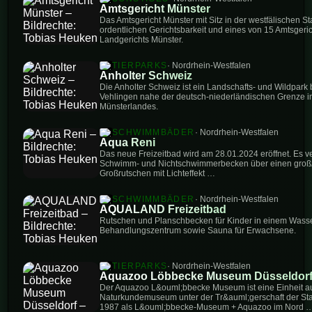
Amtsgericht Münster
Das Amtsgericht Münster mit Sitz in der westfälischen Sta
ordentlichen Gerichtsbarkeit und eines von 15 Amtsgeri
Landgerichts Münster.
TIERPARKS
· Nordrhein-Westfalen
Anholter Schweiz
Die Anholter Schweiz ist ein Landschafts- und Wildpark b
Vehlingen nahe der deutsch-niederländischen Grenze 
Münsterlandes.
SCHWIMMBÄDER
· Nordrhein-Westfalen
Aqua Reni
Das neue Freizeitbad wird am 28.01.2024 eröffnet. Es v
Schwimm- und Nichtschwimmerbecken über einen großz
Großrutschen mit Lichteffekt …
SCHWIMMBÄDER
· Nordrhein-Westfalen
AQUALAND Freizeitbad
Rutschen und Planschbecken für Kinder in einem Wasse
Behandlungszentrum sowie Sauna für Erwachsene.
TIERPARKS
· Nordrhein-Westfalen
Aquazoo Löbbecke Museum Düsseldor
Der Aquazoo L&ouml;bbecke Museum ist eine Einheit a
Naturkundemuseum unter der Tr&auml;gerschaft der Sta
1987 als L&ouml;bbecke-Museum + Aquazoo im Nord 