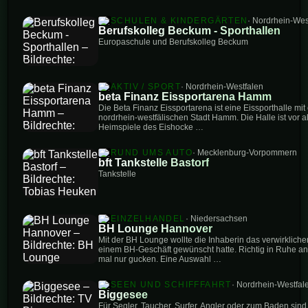
SCHULEN & KINDERGÄRTEN
· Nordrhein-Wes
Berufskolleg Beckum - Sporthallen
Europaschule und Berufskolleg Beckum
AKTIV / SPORT
· Nordrhein-Westfalen
beta Finanz Eissportarena Hamm
Die Beta Finanz Eissportarena ist eine Eissporthalle mi
nordrhein-westfälischen Stadt Hamm. Die Halle ist vor a
Heimspiele des Eishocke …
RUND UMS AUTO
· Mecklenburg-Vorpommern
bft Tankstelle Bastorf
Tankstelle
EINZELHANDEL
· Niedersachsen
BH Lounge Hannover
Mit der BH Lounge wollte die Inhaberin das verwirkliche
einem BH-Geschäft gewünscht hatte. Richtig in Ruhe an
mal nur gucken. Eine Auswahl …
SEEN UND SCHIFFFAHRT
· Nordrhein-Westfal
Biggesee
Für Segler, Taucher, Surfer, Angler oder zum Baden sin