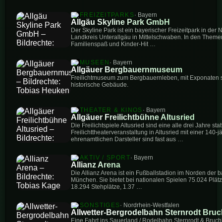
FREIZEITPARKS
· Bayern
Allgäu Skyline Park GmbH
Der Skyline Park ist ein bayerischer Freizeitpark in de
Landkreis Unterallgäu in Mittelschwaben. In den Theme
Familienspaß und Kinder-Hit …
MUSEEN
· Bayern
Allgäuer Bergbauernmuseum
Freilichtmuseum zum Bergbauernleben, mit Exponaten
historische Gebäude.
THEATER & KINOS
· Bayern
Allgäuer Freilichtbühne Altusried
Die Freilichtspiele Altusried sind eine alle drei Jahre sta
Freilichttheaterveranstaltung in Altusried mit einer 140-j
ehrenamtlichen Darsteller sind fast aus …
AKTIV / SPORT
· Bayern
Allianz Arena
Die Allianz Arena ist ein Fußballstadion im Norden der
München. Sie bietet bei nationalen Spielen 75.024 Plätz
18.294 Stehplätze, 1.37 …
SONSTIGES
· Nordrhein-Westfalen
Allwetter-Bergrodelbahn Sternrodt Bru
Eine Fahrt ins Sauerland / Rodelbahn Sternrodt & Bruch