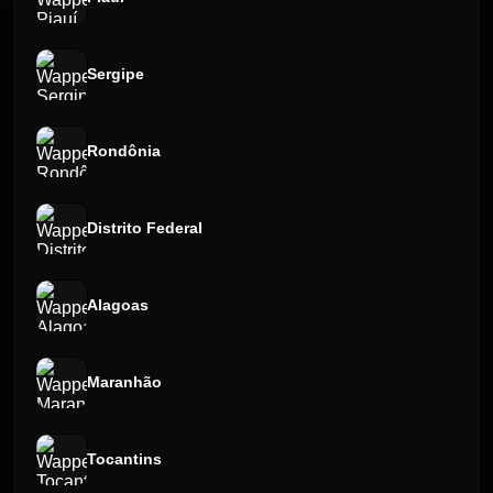
Sergipe
Rondônia
Distrito Federal
Alagoas
Maranhão
Tocantins