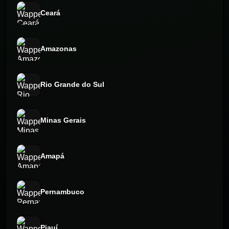
Ceará
Amazonas
Rio Grande do Sul
Minas Gerais
Amapá
Pernambuco
Piauí