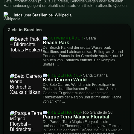
Detailinformationen (z. B. zu Einreise, Behördenwegen oder aktuellen
Rahmenbedingungen) empfiehlt sich stets ein Blick in offizielle Quellen.
Infos über Brasilien bei Wikipedia
Ziele in Brasilien
SCHWIMMBÄDER
· Ceará
Beach Park
Der Beach Park ist der größte Wasserpark
Brasiliens und Lateinamerikas. Er liegt am Strand
Porto das Dunas in der Gemeinde Aquiraz, nur 15
Minuten von Fortaleza entfernt. Der Komplex
umfass …
FREIZEITPARKS
· Santa Catarina
Beto Carrero World
Die Beto Carrero World ist ein Freizeitpark in
Penha im brasilianischen Bundesstaat Santa
Catarina. Er gehört zu den bekanntesten
Freizeitparks der Region und ist mit einer Fläche
von 14 km² …
FREIZEITPARKS
· Rio Grande do Sul
Parque Terra Mágica Florybal
Der Parque Terra Mágica Florybal ist ein
umfassender Themenpark für die ganze Familie
in Canela in der Serra Gaúcha. Seit 2015 wird er