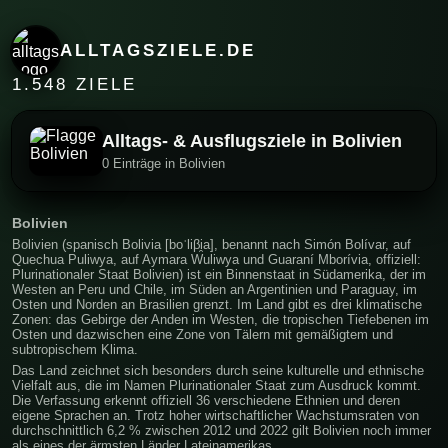
ALLTAGSZIELE.DE
1.548 ZIELE
Alltags- & Ausflugsziele in Bolivien
0 Einträge in Bolivien
Bolivien
Bolivien (spanisch Bolivia [boˈliβi̯a], benannt nach Simón Bolívar, auf
Quechua Puliwya, auf Aymara Wuliwya und Guaraní Mborívia, offiziell:
Plurinationaler Staat Bolivien) ist ein Binnenstaat in Südamerika, der im
Westen an Peru und Chile, im Süden an Argentinien und Paraguay, im
Osten und Norden an Brasilien grenzt. Im Land gibt es drei klimatische
Zonen: das Gebirge der Anden im Westen, die tropischen Tiefebenen im
Osten und dazwischen eine Zone von Tälern mit gemäßigtem und
subtropischem Klima.
Das Land zeichnet sich besonders durch seine kulturelle und ethnische
Vielfalt aus, die im Namen Plurinationaler Staat zum Ausdruck kommt.
Die Verfassung erkennt offiziell 36 verschiedene Ethnien und deren
eigene Sprachen an. Trotz hoher wirtschaftlicher Wachstumsraten von
durchschnittlich 6,2 % zwischen 2012 und 2022 gilt Bolivien noch immer
als eines der ärmsten Länder Lateinamerikas.