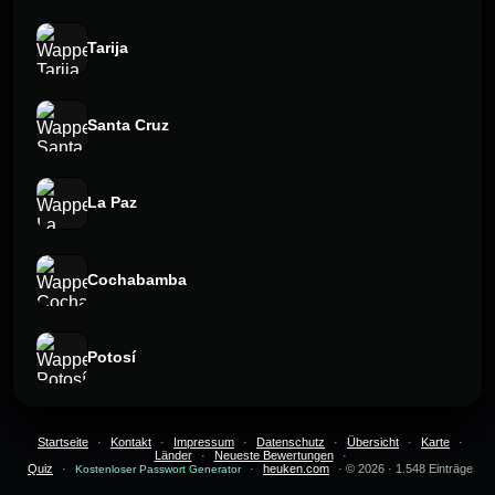
Tarija
Santa Cruz
La Paz
Cochabamba
Potosí
Startseite
·
Kontakt
·
Impressum
·
Datenschutz
·
Übersicht
·
Karte
·
Länder
·
Neueste Bewertungen
·
Quiz
·
·
heuken.com
· © 2026 · 1.548 Einträge
Kostenloser Passwort Generator