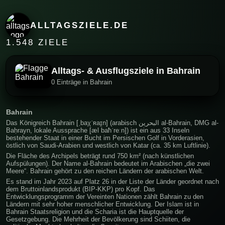
ALLTAGSZIELE.DE
1.548 ZIELE
Alltags- & Ausflugsziele in Bahrain
0 Einträge in Bahrain
Bahrain
Das Königreich Bahrain [ˌbaχˈʀaɪ̯n] (arabisch البحرين al-Bahrain, DMG al-
Baḥrayn, lokale Aussprache [æl baħˈreːn]) ist ein aus 33 Inseln
bestehender Staat in einer Bucht im Persischen Golf in Vorderasien,
östlich von Saudi-Arabien und westlich von Katar (ca. 35 km Luftlinie).
Die Fläche des Archipels beträgt rund 750 km² (nach künstlichen
Aufspülungen). Der Name al-Bahrain bedeutet im Arabischen „die zwei
Meere“. Bahrain gehört zu den reichen Ländern der arabischen Welt.
Es stand im Jahr 2023 auf Platz 26 in der Liste der Länder geordnet nach
dem Bruttoinlandsprodukt (BIP-KKP) pro Kopf. Das
Entwicklungsprogramm der Vereinten Nationen zählt Bahrain zu den
Ländern mit sehr hoher menschlicher Entwicklung. Der Islam ist in
Bahrain Staatsreligion und die Scharia ist die Hauptquelle der
Gesetzgebung. Die Mehrheit der Bevölkerung sind Schiiten, die