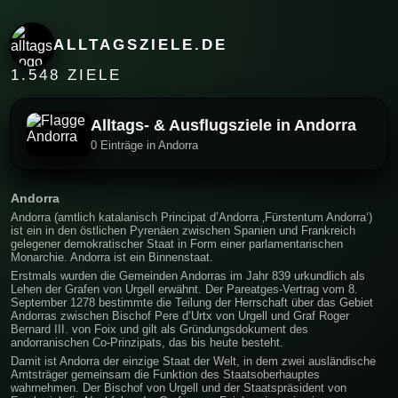
ALLTAGSZIELE.DE
1.548 ZIELE
Alltags- & Ausflugsziele in Andorra
0 Einträge in Andorra
Andorra
Andorra (amtlich katalanisch Principat d’Andorra ‚Fürstentum Andorra‘)
ist ein in den östlichen Pyrenäen zwischen Spanien und Frankreich
gelegener demokratischer Staat in Form einer parlamentarischen
Monarchie. Andorra ist ein Binnenstaat.
Erstmals wurden die Gemeinden Andorras im Jahr 839 urkundlich als
Lehen der Grafen von Urgell erwähnt. Der Pareatges-Vertrag vom 8.
September 1278 bestimmte die Teilung der Herrschaft über das Gebiet
Andorras zwischen Bischof Pere d’Urtx von Urgell und Graf Roger
Bernard III. von Foix und gilt als Gründungsdokument des
andorranischen Co-Prinzipats, das bis heute besteht.
Damit ist Andorra der einzige Staat der Welt, in dem zwei ausländische
Amtsträger gemeinsam die Funktion des Staatsoberhauptes
wahrnehmen. Der Bischof von Urgell und der Staatspräsident von