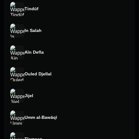
Tindūf
In Salah
Aïn Defla
Ouled Djellal
Jijel
Umm al-Bawāqī