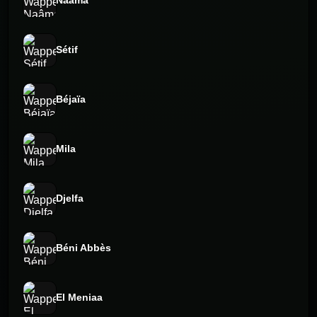
Naâma
Sétif
Béjaïa
Mila
Djelfa
Béni Abbès
El Meniaa