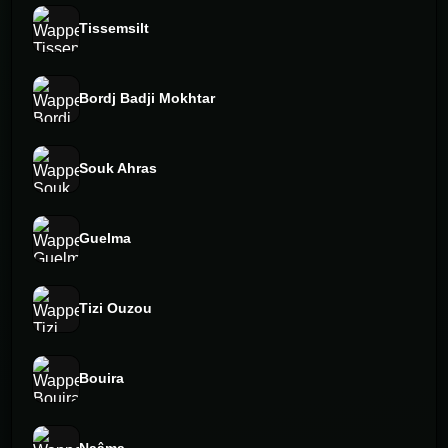
Tissemsilt
Bordj Badji Mokhtar
Souk Ahras
Guelma
Tizi Ouzou
Bouira