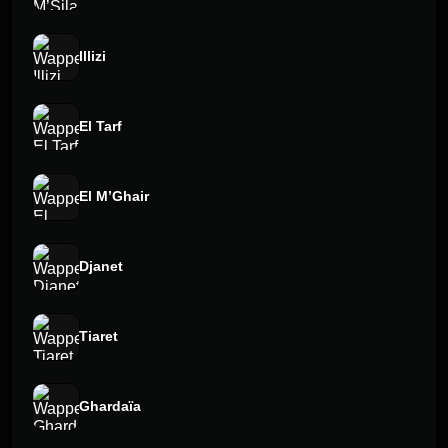
Illizi
El Tarf
El M’Ghair
Djanet
Tiaret
Ghardaïa