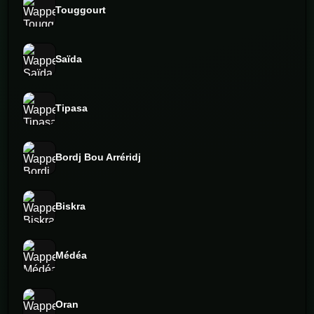
Touggourt
Saïda
Tipasa
Bordj Bou Arréridj
Biskra
Médéa
Oran