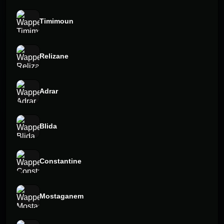
Timimoun
Relizane
Adrar
Blida
Constantine
Mostaganem