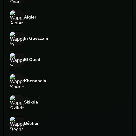
Algier
In Guezzam
El Oued
Khenchela
Skikda
Béchar