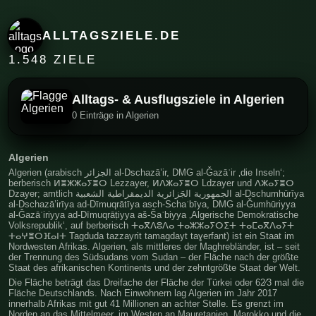
ALLTAGSZIELE.DE
1.548 ZIELE
Alltags- & Ausflugsziele in Algerien
0 Einträge in Algerien
Algerien
Algerien (arabisch الجزائر al-Dschazā’ir, DMG al-Ǧazāʾir ‚die Inseln‘;
berberisch ⵍⴻⵣⵣⴰⵢⴻⵔ Lezzayer, ⵍⴷⵣⴰⵢⴻⵔ Ldzayer und ⴷⵣⴰⵢⴻⵔ
Dzayer; amtlich الجمهورية الجَزائرية الديمقراطية الشعبية al-Dschumhūrīya
al-Dschazā’irīya ad-Dīmuqrātīya asch-Schaʿbīya, DMG al-Ǧumhūriyya
al-Ǧazāʾiriyya ad-Dīmuqrāṭiyya aš-Šaʿbiyya ‚Algerische Demokratische
Volksrepublik‘, auf berberisch ⵜⴰⴳⴷⵓⴷⴰ ⵜⴰⵣⵣⴰⵢⵔⵉⵜ ⵜⴰⵎⴰⴳⴷⴰⵢⵜ
ⵜⴰⵖⴻⵔⴼⴰⵏⵜ Tagduda tazzayrit tamagdayt taɣerfant) ist ein Staat im
Nordwesten Afrikas. Algerien, als mittleres der Maghrebländer, ist – seit
der Trennung des Südsudans vom Sudan – der Fläche nach der größte
Staat des afrikanischen Kontinents und der zehntgrößte Staat der Welt.
Die Fläche beträgt das Dreifache der Fläche der Türkei oder 62⁄3 mal die
Fläche Deutschlands. Nach Einwohnern lag Algerien im Jahr 2017
innerhalb Afrikas mit gut 41 Millionen an achter Stelle. Es grenzt im
Norden an das Mittelmeer, im Westen an Mauretanien, Marokko und die