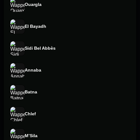
Ouargla
El Bayadh
Sidi Bel Abbès
Annaba
Batna
Chlef
M’Sila